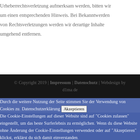
Urheberrechtsverletzung aufmerksam werden, bitten wir
um einen entsprechenden Hinweis. Bei Bekanntwerden
von Rechtsverletzungen werden wir derartige Inhalte
umgehend entfernen.
© Copyright 2019 |
Impressum
|
Datenschutz
| Webdesign by
d1ma.de
Durch die weitere Nutzung der Seite stimmen Sie der Verwendung von
Cookies zu.
Datenschutzerklärung
Akzeptieren
Die Cookie-Einstellungen auf dieser Website sind auf "Cookies zulassen"
eingestellt, um das beste Surferlebnis zu ermöglichen. Wenn du diese Website
ohne Änderung der Cookie-Einstellungen verwendest oder auf "Akzeptieren"
klickst, erklärst du sich damit einverstanden.